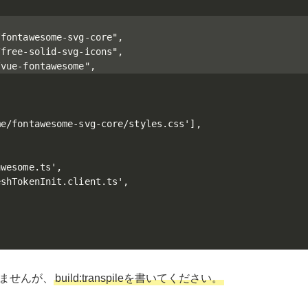
fontawesome-svg-core",

free-solid-svg-icons",

vue-fontawesome",

e/fontawesome-svg-core/styles.css'],

wesome.ts',

shTokenInit.client.ts',

ませんが、
build:transpileを書いてください。