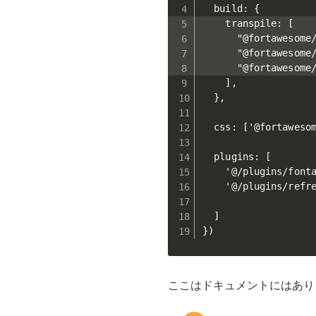
  build: {

    transpile: [

      "@fortawesome/
      "@fortawesome/
      "@fortawesome/
    ],

  },

  css: ['@fortawesom
  plugins: [

    '@/plugins/fonta
    '@/plugins/refre
  ]

ここはドキュメントにはあり