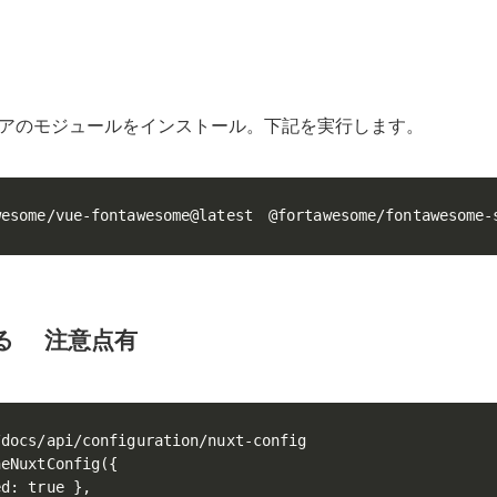
アのモジュールをインストール。下記を実行します。
wesome/vue-fontawesome@latest　@fortawesome/fontawesome-
載する 注意点有
docs/api/configuration/nuxt-config

eNuxtConfig({

d: true },
