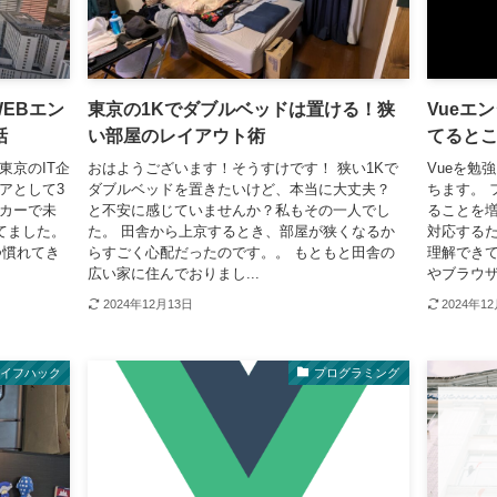
EBエン
東京の1Kでダブルベッドは置ける！狭
Vueエ
話
い部屋のレイアウト術
てると
東京のIT企
おはようございます！そうすけです！ 狭い1Kで
Vueを勉
アとして3
ダブルベッドを置きたいけど、本当に大丈夫？
ちます。 
ーカーで未
と不安に感じていませんか？私もその一人でし
ることを
てました。
た。 田舎から上京するとき、部屋が狭くなるか
対応するた
つ慣れてき
らすごく心配だったのです。。 もともと田舎の
理解でき
広い家に住んでおりまし...
やブラウザ
2024年12月13日
2024年1
ライフハック
プログラミング