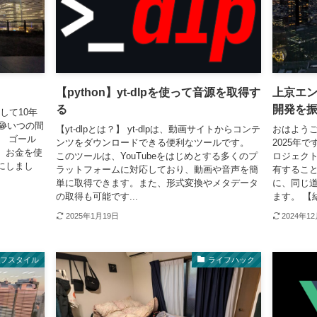
【python】yt-dlpを使って音源を取得す
上京エン
る
開発を
して10年
いつの間
【yt-dlpとは？】 yt-dlpは、動画サイトからコンテ
おはようご
。 ゴール
ンツをダウンロードできる便利なツールです。
2025年
。お金を使
このツールは、YouTubeをはじめとする多くのプ
ロジェク
にしまし
ラットフォームに対応しており、動画や音声を簡
有するこ
単に取得できます。また、形式変換やメタデータ
に、同じ
の取得も可能です...
ます。 【結
2025年1月19日
2024年1
イフスタイル
ライフハック