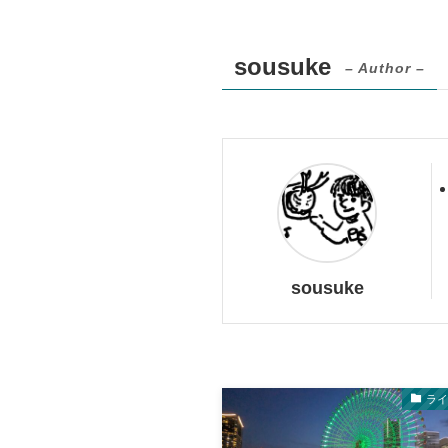
sousuke
– Author –
sousuke
ラ