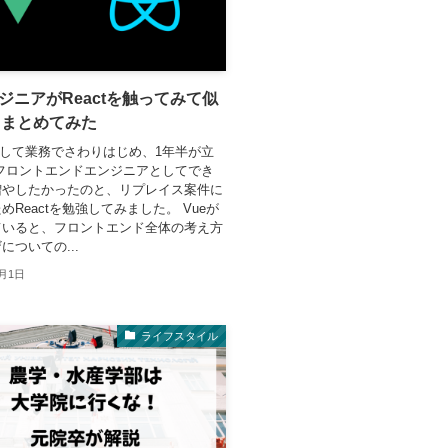
ンジニアがReactを触ってみて似
こまとめてみた
強して業務でさわりはじめ、1年半が立
フロントエンドエンジニアとしてでき
増やしたかったのと、リプレイス案件に
めReactを勉強してみました。 Vueが
ていると、フロントエンド全体の考え方
についての...
2月1日
ライフスタイル