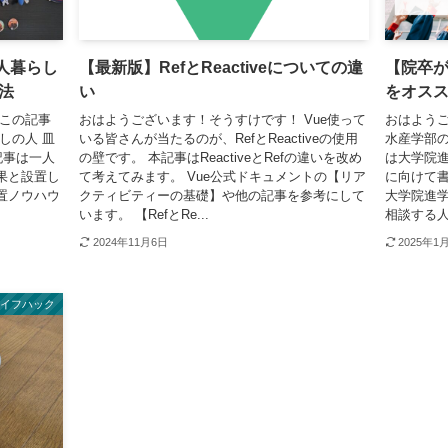
人暮らし
【最新版】RefとReactiveについての違
【院卒
法
い
をオス
 この記事
おはようございます！そうすけです！ Vue使って
おはようご
しの人 皿
いる皆さんが当たるのが、RefとReactiveの使用
水産学部の
記事は一人
の壁です。 本記事はReactiveとRefの違いを改め
は大学院
果と設置し
て考えてみます。 Vue公式ドキュメントの【リア
に向けて
置ノウハウ
クティビティーの基礎】や他の記事を参考にして
大学院進
います。 【RefとRe...
相談する人
2024年11月6日
2025年1
ライフハック