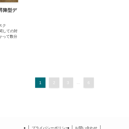
の昇降型デ
スク
に関しての対
かって数分
1
2
3
...
6
プライバシーポリシー
お問い合わせ